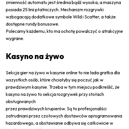
zmienność automatu jest średnia bądź wysoka, a maszyna
posiada 25 linii płatniczych. Mechanizm rozgrywki
wzbogacają dodatkowe symbole Wild i Scatter, a także
dostępne rundy bonusowe.
Polecamy każdemu, kto ma ochotę powalczyć o atrakcyjne
wygrane.
Kasyno na żywo
Sekcja gier na żywo w kasynie online to nie lada gratka dla
wszystkich osób, które chciałyby się poczuć jak w
prawdziwym kasynie. Trzeba w tym miejscu podkreślić, że
kasyno na żywo to sekcja rozgrywek przy stołach
obsługiwanych
przez prawdziwych krupierów. Są to profesjonaliści
zatrudniani przez czołowych dostawców oprogramowania
hazardowego, a obstawianie odbywa się całkowicie w