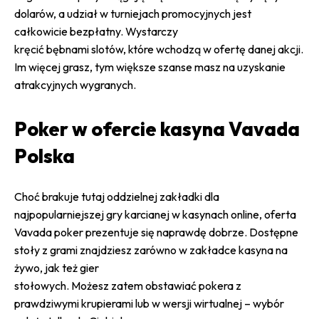
dolarów, a udział w turniejach promocyjnych jest
całkowicie bezpłatny. Wystarczy
kręcić bębnami slotów, które wchodzą w ofertę danej akcji.
Im więcej grasz, tym większe szanse masz na uzyskanie
atrakcyjnych wygranych.
Poker w ofercie kasyna Vavada
Polska
Choć brakuje tutaj oddzielnej zakładki dla
najpopularniejszej gry karcianej w kasynach online, oferta
Vavada poker prezentuje się naprawdę dobrze. Dostępne
stoły z grami znajdziesz zarówno w zakładce kasyna na
żywo, jak też gier
stołowych. Możesz zatem obstawiać pokera z
prawdziwymi krupierami lub w wersji wirtualnej – wybór