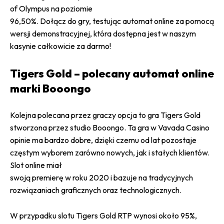
of Olympus na poziomie
96,50%. Dołącz do gry, testując automat online za pomocą
wersji demonstracyjnej, która dostępna jest w naszym
kasynie całkowicie za darmo!
Tigers Gold – polecany automat online
marki Booongo
Kolejna polecana przez graczy opcja to gra Tigers Gold
stworzona przez studio Booongo. Ta gra w Vavada Casino
opinie ma bardzo dobre, dzięki czemu od lat pozostaje
częstym wyborem zarówno nowych, jak i stałych klientów.
Slot online miał
swoją premierę w roku 2020 i bazuje na tradycyjnych
rozwiązaniach graficznych oraz technologicznych.
W przypadku slotu Tigers Gold RTP wynosi około 95%,