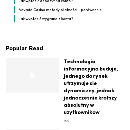
Jak wpłacić depozyt na konto?
Vavada Casino metody płatności – porównanie
Jak wypłacić wygrane z konta?
Popular Read
Technologia
informacyjna buduje,
jednego do rynek
utrzymuje sie
dynamiczny, jednak
jednoczesnie krotszy
absolutny w
uzytkownikow
Ian