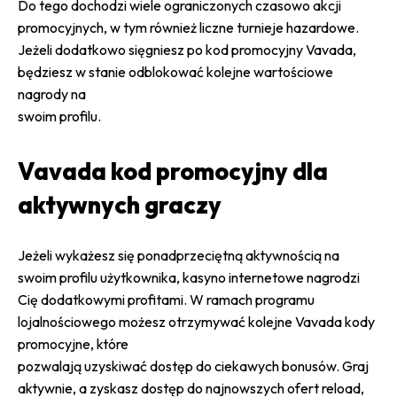
Do tego dochodzi wiele ograniczonych czasowo akcji
promocyjnych, w tym również liczne turnieje hazardowe.
Jeżeli dodatkowo sięgniesz po kod promocyjny Vavada,
będziesz w stanie odblokować kolejne wartościowe
nagrody na
swoim profilu.
Vavada kod promocyjny dla
aktywnych graczy
Jeżeli wykażesz się ponadprzeciętną aktywnością na
swoim profilu użytkownika, kasyno internetowe nagrodzi
Cię dodatkowymi profitami. W ramach programu
lojalnościowego możesz otrzymywać kolejne Vavada kody
promocyjne, które
pozwalają uzyskiwać dostęp do ciekawych bonusów. Graj
aktywnie, a zyskasz dostęp do najnowszych ofert reload,