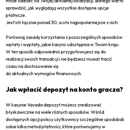
może zależeć od Twojej aktualnej lokalizacji, dlatego warto
sprawdzić, jak wyglądają wszystkie dostępne opcje
płatnicze.
Jest ich łącznie ponad 30, a oto najpopularniejsze z nich:
Porównaj zasady korzystania z poszczególnych sposobów
wpłaty i wypłaty, jakie kasyno udostępnia w Twoim kraju.
W ten sposób odpowiednio przygotowujesz się do
realizacji swoich transakcji i nie będziesz musiał tracić
czasu na dostosowanie się
do aktualnych wymogów finansowych.
Jak wpłacić depozyt na konto gracza?
W kasynie Vavada depozyt możesz zrealizować
błyskawicznie na wiele różnych sposobów. Wśród
dostępnych opcji polscy użytkownicy szczególnie upodobali
sobie kilka metod płatności, które porównujemy w