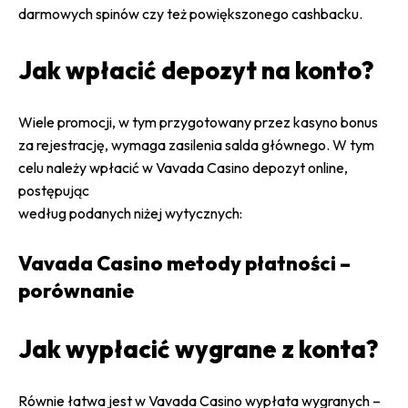
darmowych spinów czy też powiększonego cashbacku.
Jak wpłacić depozyt na konto?
Wiele promocji, w tym przygotowany przez kasyno bonus
za rejestrację, wymaga zasilenia salda głównego. W tym
celu należy wpłacić w Vavada Casino depozyt online,
postępując
według podanych niżej wytycznych:
Vavada Casino metody płatności –
porównanie
Jak wypłacić wygrane z konta?
Równie łatwa jest w Vavada Casino wypłata wygranych –