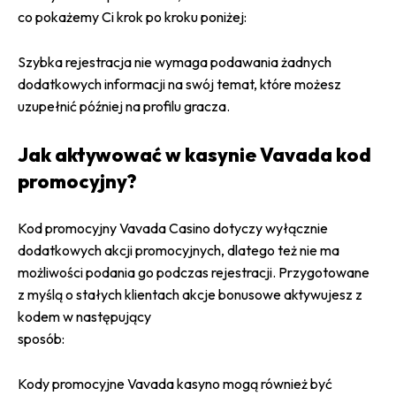
co pokażemy Ci krok po kroku poniżej:
Szybka rejestracja nie wymaga podawania żadnych
dodatkowych informacji na swój temat, które możesz
uzupełnić później na profilu gracza.
Jak aktywować w kasynie Vavada kod
promocyjny?
Kod promocyjny Vavada Casino dotyczy wyłącznie
dodatkowych akcji promocyjnych, dlatego też nie ma
możliwości podania go podczas rejestracji. Przygotowane
z myślą o stałych klientach akcje bonusowe aktywujesz z
kodem w następujący
sposób:
Kody promocyjne Vavada kasyno mogą również być