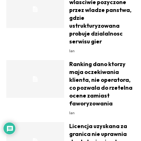
wlasciwie pozyczone
przez wladze panstwa,
gdzie
ustrukturyzowana
probuje dzialalnosc
serwisu gier
Ian
Ranking dano ktorzy
maja oczekiwania
klienta, nie operatora,
co pozwala do rzetelna
ocene zamiast
faworyzowania
Ian
Licencja uzyskana za
granica nie uprawnia