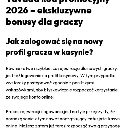
2026 – ekskluzywne
bonusy dla graczy
Jak zalogować się na nowy
profil gracza w kasynie?
Równie łatwe i szybkie, co rejestracja dla nowych graczy,
jest też logowanie na profil kasynowy. W tym przypadku
wystarczy postępować zgodnie z poniższymi
wskazówkami, aby błyskawicznie rozpocząć korzystanie
ze swojego konta online:
Proces rejestracji i logowania jest na tyle przejrzysty, że
poradzą sobie z tym nawet początkujący entuzjaści kasyn
online. Możesz zatem już teraz rozpocząć swoją przygodę