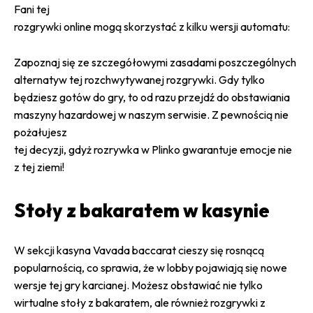
Fani tej
rozgrywki online mogą skorzystać z kilku wersji automatu:
Zapoznaj się ze szczegółowymi zasadami poszczególnych
alternatyw tej rozchwytywanej rozgrywki. Gdy tylko
będziesz gotów do gry, to od razu przejdź do obstawiania
maszyny hazardowej w naszym serwisie. Z pewnością nie
pożałujesz
tej decyzji, gdyż rozrywka w Plinko gwarantuje emocje nie
z tej ziemi!
Stoły z bakaratem w kasynie
W sekcji kasyna Vavada baccarat cieszy się rosnącą
popularnością, co sprawia, że w lobby pojawiają się nowe
wersje tej gry karcianej. Możesz obstawiać nie tylko
wirtualne stoły z bakaratem, ale również rozgrywki z