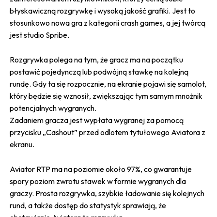
błyskawiczną rozgrywkę i wysoką jakość grafiki. Jest to
stosunkowo nowa gra z kategorii crash games, a jej twórcą
jest studio Spribe.
Rozgrywka polega na tym, że gracz ma na początku
postawić pojedynczą lub podwójną stawkę na kolejną
rundę. Gdy ta się rozpocznie, na ekranie pojawi się samolot,
który będzie się wznosił, zwiększając tym samym mnożnik
potencjalnych wygranych.
Zadaniem gracza jest wypłata wygranej za pomocą
przycisku „Cashout” przed odlotem tytułowego Aviatora z
ekranu.
Aviator RTP ma na poziomie około 97%, co gwarantuje
spory poziom zwrotu stawek w formie wygranych dla
graczy. Prosta rozgrywka, szybkie ładowanie się kolejnych
rund, a także dostęp do statystyk sprawiają, że